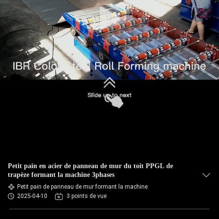
VISITE
DE
L'USINE
CONTRÔLE
DE
LA
QUALITÉ
PLAN
DU
Petit pain en acier de panneau de mur du toit PPGL de
trapèze formant la machine 3phases
SITE
Petit pain de panneau de mur formant la machine
2025-04-10
3 points de vue
POLITIQUE