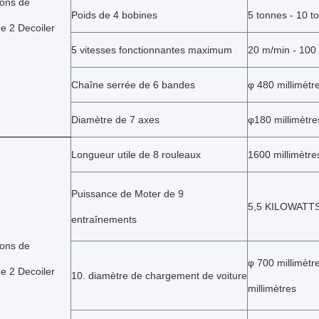
ions de
Poids de 4 bobines
5 tonnes - 10 t
e 2 Decoiler
5 vitesses fonctionnantes maximum
20 m/min - 100
Chaîne serrée de 6 bandes
φ
480 millimètre
Diamètre de 7 axes
φ
180
millimètre
Longueur utile de 8 rouleaux
1600 millimètre
Puissance de Moter de 9
5,5 KILOWATT
entraînements
ions de
φ 700 millimètr
de
2
Decoiler
10. diamètre de chargement de voiture
millimètres