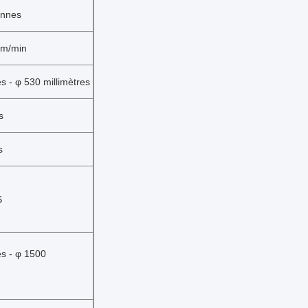
onnes
 m/min
s -
φ
530 millimètres
s
s
S
es - φ 1500