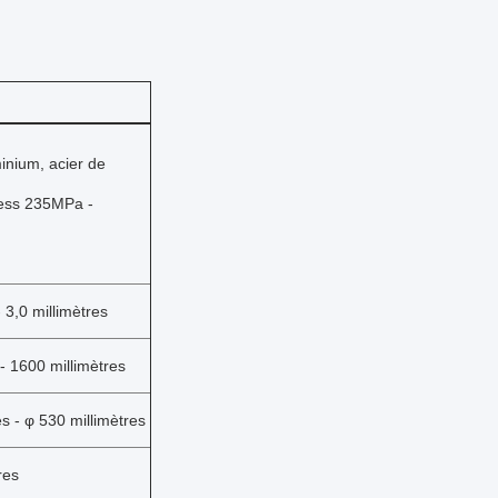
inium, acier de
ess 235MPa -
- 3,0 millimètres
 - 1600 millimètres
s -
φ
530 millimètres
res