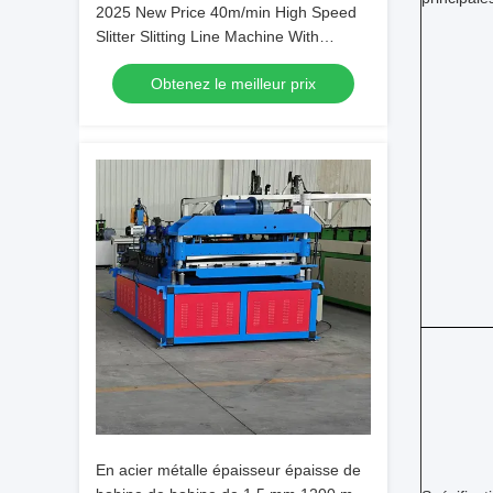
2025 New Price 40m/min High Speed
Slitter Slitting Line Machine With
Hydraulic Uncoiler And Recoiler
Obtenez le meilleur prix
En acier métalle épaisseur épaisse de