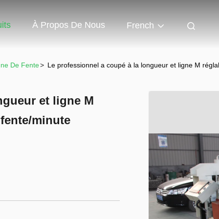
its
À Propos De Nous
French
gne De Fente
>
Le professionnel a coupé à la longueur et ligne M régla
ngueur et ligne M
e fente/minute