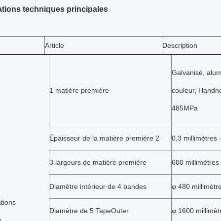
ations techniques principales
Article
Description
Galvanisé, alum
1 matière première
couleur, Handn
485MPa
Épaisseur de la matière première 2
0,3 millimètres 
3 largeurs de matière première
600 millimètres
Diamètre intérieur de 4 bandes
φ
480 millimètre
ations
Diamètre de 5 TapeOuter
φ
1600 millimèt
s