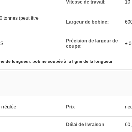
Vitesse de travail:
10 
10 tonnes (peut être
Largeur de bobine:
60
Précision de largeur de
ES
± 0
coupe:
,
ine de longueur
bobine coupée à la ligne de la longueur
n réglée
Prix
neg
Délai de livraison
60 