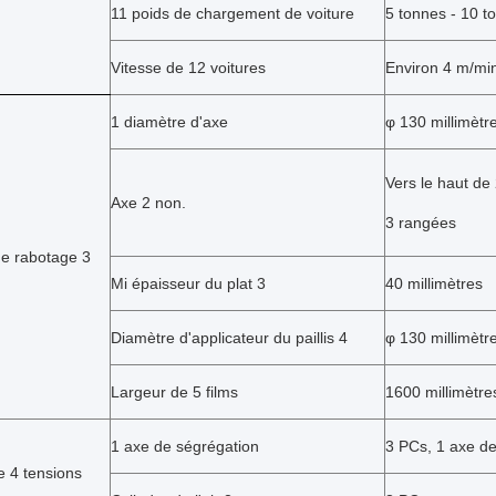
11 poids de chargement de voiture
5 tonnes - 10 t
Vitesse de 12 voitures
Environ 4 m/mi
1 diamètre d'axe
φ
130 millimètr
Vers le haut de
Axe 2 non.
3 rangées
e rabotage 3
Mi épaisseur du plat 3
40 millimètres
Diamètre d'applicateur du paillis 4
φ 130 millimètr
Largeur de 5 films
1600 millimètre
1 axe de ségrégation
3 PCs, 1 axe d
e 4 tensions