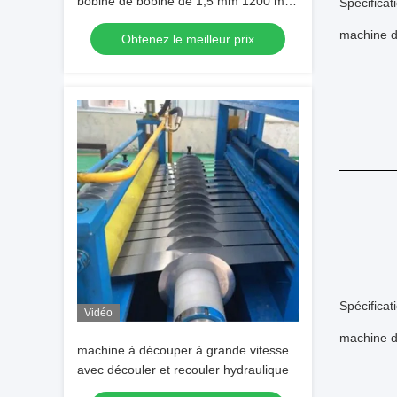
bobine de bobine de 1,5 mm 1200 mm
Spécificat
PPGI Coupe à la longueur
machine d
Obtenez le meilleur prix
Spécificat
Vidéo
machine 
machine à découper à grande vitesse
avec découler et recouler hydraulique