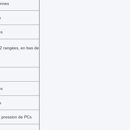
onnes
n
es
 2 rangées, en bas de
es
s
e pression de PCs