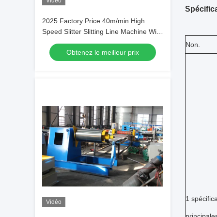
Vidéo
Spécific
2025 Factory Price 40m/min High
Speed Slitter Slitting Line Machine With
Hydraulic Uncoiler And Recoiler
Non.
Obtenez le meilleur prix
1 spécific
Vidéo
principale