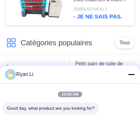
couches avec 18
15000USD MOQ:1
stations
- JE NE SAIS PAS.
Catégories populaires
Tous
Petit pain de tuile de
Petit pain de toit
toit formant la
formant la machine
Ryan Li
machine
10:58 AM
Machine de formage
Machine de formage
de rouleaux de tuyau
de rouleaux de porte
Good day, what product are you looking for?
de descente
à volets
Machines de formage
coupez à la longueur
de rouleaux à