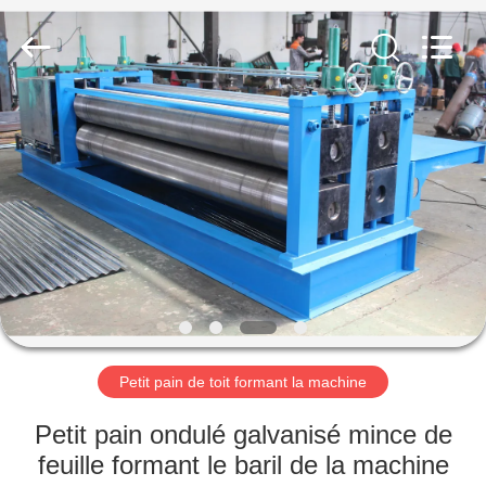
2026
Cangzhou
Famous
International
Trading
Co.,
Ltd.
All
À
Rights
Reserved.
LA
MAISON
PRODUITS
À
PROPOS
Petit pain de toit formant la machine
DE
NOUS
Petit pain ondulé galvanisé mince de
feuille formant le baril de la machine