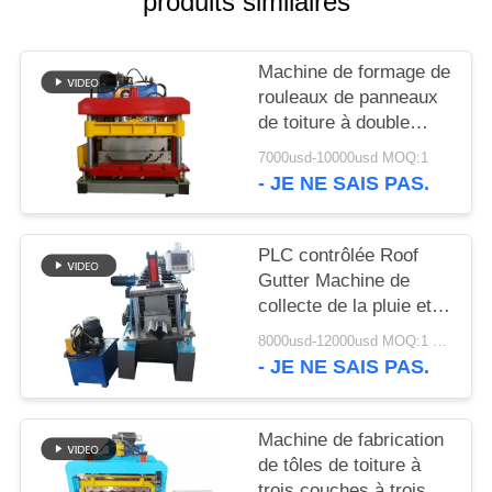
produits similaires
DE
CONFIDENTIALITÉ
Machine de formage de
rouleaux de panneaux
de toiture à double
verrouillage portable
7000usd-10000usd MOQ:1
avec système de
- JE NE SAIS PAS.
contrôle PLC Delta et
structure de panneau
mural
PLC contrôlée Roof
Gutter Machine de
collecte de la pluie et
de la gouttière de
8000usd-12000usd MOQ:1 ensemble
fabrication de la
- JE NE SAIS PAS.
machine pour
personnalisable
Machine de fabrication
de tôles de toiture à
trois couches à trois