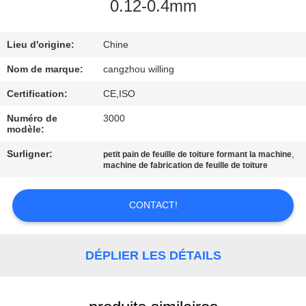
VISITE
0.12-0.4mm
DE
Lieu d'origine:
Chine
L'USINE
Nom de marque:
cangzhou willing
CONTRÔLE
Certification:
CE,ISO
DE
Numéro de
3000
modèle:
LA
Surligner:
,
petit pain de feuille de toiture formant la machine
QUALITÉ
machine de fabrication de feuille de toiture
PLAN
CONTACT!
DU
SITE
DÉPLIER LES DÉTAILS
POLITIQUE