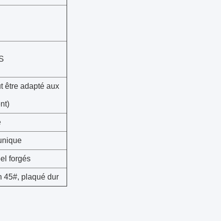
S
 être adapté aux
nt)
e
unique
el forgés
on 45#, plaqué dur