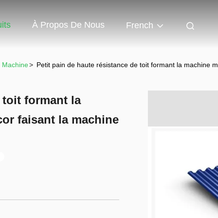
its
À Propos De Nous
French
a Machine
>
Petit pain de haute résistance de toit formant la machine mu
 toit formant la
cor faisant la machine