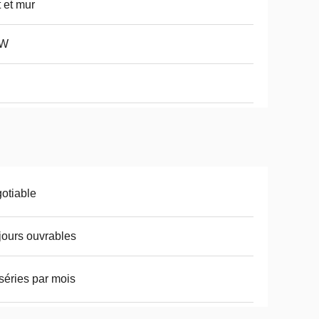
t et mur
kW
otiable
jours ouvrables
séries par mois