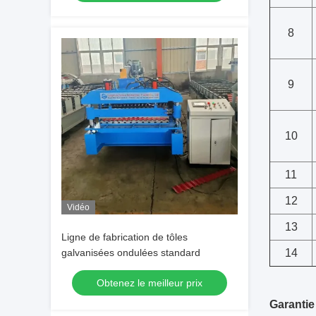
8
9
10
11
12
Vidéo
13
Ligne de fabrication de tôles
galvanisées ondulées standard
14
Obtenez le meilleur prix
Garantie