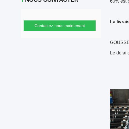
60% est p
La livrai
Contactez-nous maintenant
GOUSSET 
Le délai 