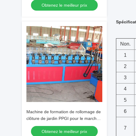
Obtenez le meilleur prix
Spécifica
Non.
1
2
3
4
5
6
Machine de formation de rollomage de
clôture de jardin PPGI pour le marché
de l'Europe
7
Obtenez le meilleur prix