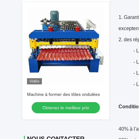
1. Garant
exceptent
2. des ré
- 
- 
- 
Vidéo
- 
Machine à former des tôles ondulées
Conditio
Obtenez le meilleur prix
40% à l'
NOUS CONTACTER