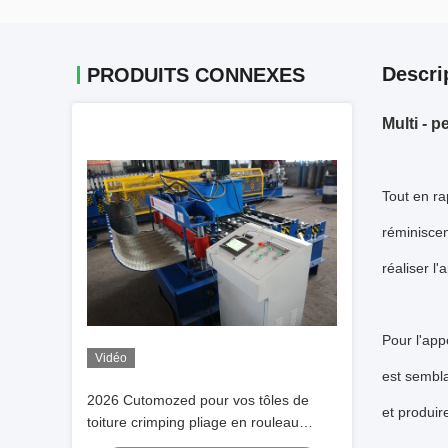
Descri
PRODUITS CONNEXES
Multi - 
Tout en ra
réminiscen
réaliser l
Pour l'app
Vidéo
est sembla
2026 Cutomozed pour vos tôles de
et produire
toiture crimping pliage en rouleau
formant machine