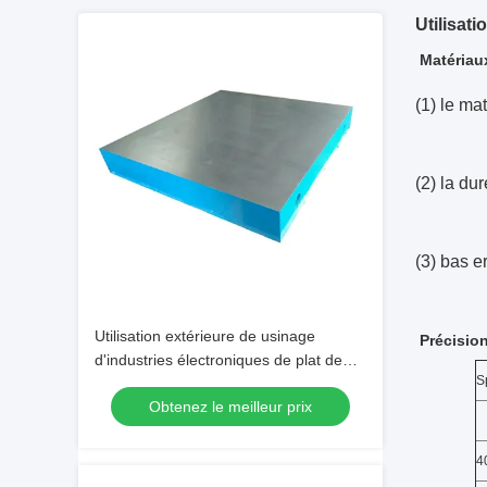
Utilisati
Matériaux
(1) le ma
(2) la du
(3) bas e
Utilisation extérieure de usinage
Précision
d'industries électroniques de plat de
S
fonte de calibrage
Obtenez le meilleur prix
4