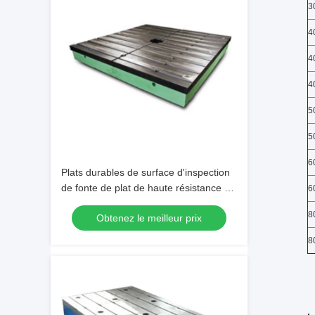
3
4
4
4
5
5
6
Plats durables de surface d'inspection
de fonte de plat de haute résistance de
6
surface
8
Obtenez le meilleur prix
8