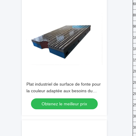
6
8
9
1
1
1
2
2
Plat industriel de surface de fonte pour
la couleur adaptée aux besoins du
2
client de forme de banc d'essai de
Obtenez le meilleur prix
moteur
2
3
3