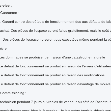
ervice :
.Guarantee :
 : Garanti contre des défauts de fonctionnement dus aux défauts de fa
'achat. Des pièces de l'espace seront faites gratuitement, mais le coût d
 : Des pièces de l'espace ne seront pas exécutées même pendant la pé
uivre
Les dommages se produisent en raison d'une catastrophe naturelle
Le défaut de fonctionnement se produit en raison de l'erreur d'utilisateu
Le défaut de fonctionnement se produit en raison des modifications
Le défaut de fonctionnement se produit en raison davantage de mouveme
.Commissioning :
 technicien pendant 7 jours ouvrables de vendeur au côté de l'acheteur po
ommissionner aussi bien la formation. Un interprète Anglais-chinois se