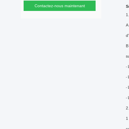
Contactez-nous maintenant
S
1
A
d
B
s
-
-
-
-
2
1
c