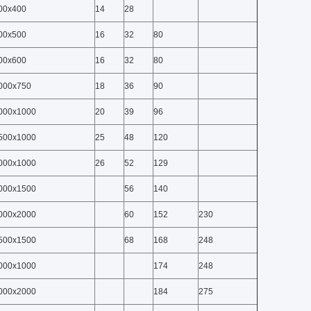
00x400
14
28
00x500
16
32
80
00x600
16
32
80
000x750
18
36
90
000x1000
20
39
96
500x1000
25
48
120
000x1000
26
52
129
000x1500
56
140
000x2000
60
152
230
500x1500
68
168
248
000x1000
174
248
000x2000
184
275