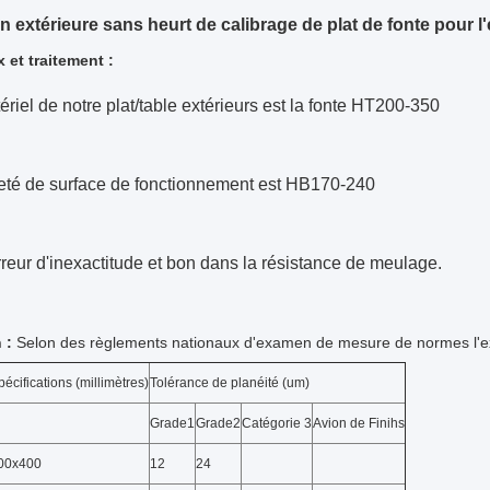
on extérieure sans heurt de calibrage de plat de fonte pour l
 et traitement :
tériel de notre plat/table extérieurs est la fonte HT200-350
reté de surface de fonctionnement est HB170-240
rreur d'inexactitude et bon dans la résistance de meulage.
 :
Selon des règlements nationaux d'examen de mesure de normes l'e
pécifications (millimètres)
Tolérance de planéité (um)
Grade1
Grade2
Catégorie 3
Avion de Finihs
00x400
12
24