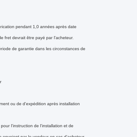
brication pendant 1,0 années après date
e fret devrait être payé par l'acheteur.
riode de garantie dans les circonstances de
r
nt ou de d'expédition après installation
ur l'instruction de l'installation et de
ra envoient par le vendeur en cas d'acheteur