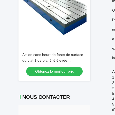
I
Q
l
i
a
e
Action sans heurt de fonte de surface
l
du plat 1 de planéité élevée
professionnelle de catégorie
Obtenez le meilleur prix
A
1
2
3
f
NOUS CONTACTER
4
5
d