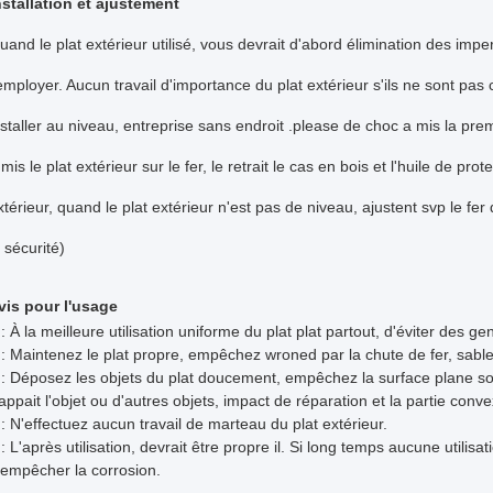
nstallation et ajustement
uand le plat extérieur utilisé, vous devrait d'abord élimination des imper
'employer. Aucun travail d'importance du plat extérieur s'ils ne sont pas
nstaller au niveau, entreprise sans endroit .please de choc a mis la premi
 mis le plat extérieur sur le fer, le retrait le cas en bois et l'huile de pr
xtérieur, quand le plat extérieur n'est pas de niveau, ajustent svp le fer 
a sécurité)
vis pour l'usage
 : À la meilleure utilisation uniforme du plat plat partout, d'éviter des g
 : Maintenez le plat propre, empêchez wroned par la chute de fer, sabl
 : Déposez les objets du plat doucement, empêchez la surface plane soit
rappait l'objet ou d'autres objets, impact de réparation et la partie co
 : N'effectuez aucun travail de marteau du plat extérieur.
 : L'après utilisation, devrait être propre il. Si long temps aucune utilisati
'empêcher la corrosion.