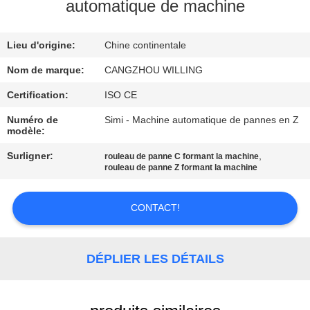
VISITE
automatique de machine
DE
Lieu d'origine:
Chine continentale
L'USINE
Nom de marque:
CANGZHOU WILLING
CONTRÔLE
Certification:
ISO CE
DE
Numéro de
Simi - Machine automatique de pannes en Z
modèle:
LA
Surligner:
,
rouleau de panne C formant la machine
QUALITÉ
rouleau de panne Z formant la machine
PLAN
CONTACT!
DU
SITE
DÉPLIER LES DÉTAILS
POLITIQUE