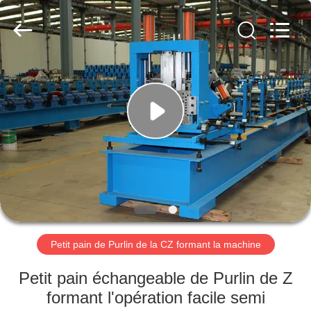
2026
Cangzhou
Famous
International
Trading
Co.,
Ltd.
All
À
Rights
Reserved.
LA
MAISON
PRODUITS
À
PROPOS
Petit pain de Purlin de la CZ formant la machine
DE
NOUS
Petit pain échangeable de Purlin de Z
formant l'opération facile semi