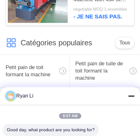
Rollers and High
negotiable MOQ:1 ensembles
Straightness for
- JE NE SAIS PAS.
Construction
Catégories populaires
Tous
Petit pain de tuile de
Petit pain de toit
toit formant la
formant la machine
machine
Ryan Li
Machine de formage
Machine de formage
de rouleaux de tuyau
de rouleaux de porte
de descente
à volets
8:57 AM
Machines de formage
Good day, what product are you looking for?
coupez à la longueur
de rouleaux à