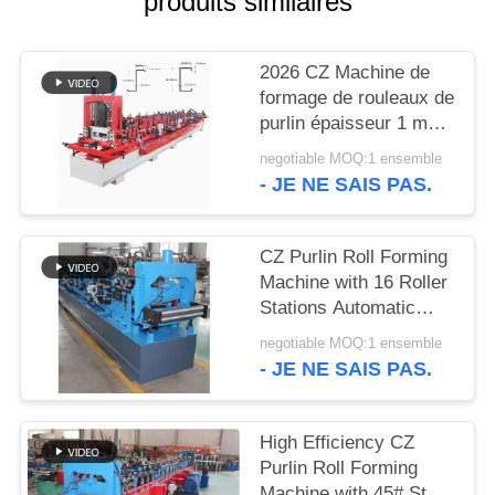
produits similaires
DE
CONFIDENTIALITÉ
2026 CZ Machine de
formage de rouleaux de
purlin épaisseur 1 mm-
3 mm Haute efficacité
negotiable MOQ:1 ensemble
- JE NE SAIS PAS.
CZ Purlin Roll Forming
Machine with 16 Roller
Stations Automatic
Fixed-Length Cutting
negotiable MOQ:1 ensemble
and Hydraulic Station
- JE NE SAIS PAS.
for High Efficiency
High Efficiency CZ
Purlin Roll Forming
Machine with 45# Steel