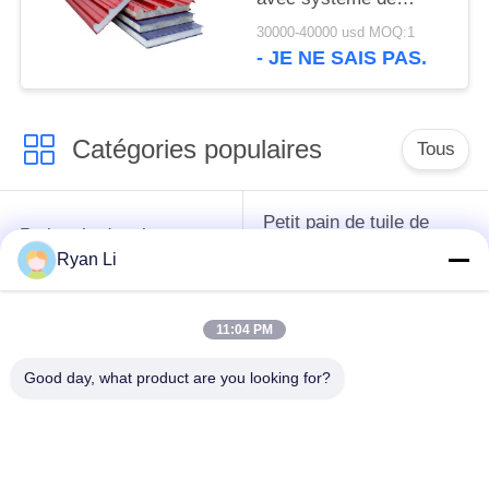
découpe de suivi volant
30000-40000 usd MOQ:1
à vitesse de formation
- JE NE SAIS PAS.
de 3-6 m/min
Catégories populaires
Tous
Petit pain de tuile de
Petit pain de toit
toit formant la
formant la machine
Ryan Li
machine
11:04 PM
Machine de formage
Machine de formage
de rouleaux de tuyau
de rouleaux de porte
Good day, what product are you looking for?
de descente
à volets
Machines de formage
coupez à la longueur
de rouleaux à