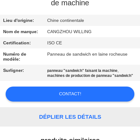
VISITE
de machine
DE
Lieu d'origine:
Chine continentale
L'USINE
Nom de marque:
CANGZHOU WILLING
CONTRÔLE
Certification:
ISO CE
DE
Numéro de
Panneau de sandwich en laine rocheuse
modèle:
LA
Surligner:
,
panneau "sandwich" faisant la machine
QUALITÉ
machines de production de panneau "sandwich"
PLAN
CONTACT!
DU
SITE
DÉPLIER LES DÉTAILS
POLITIQUE