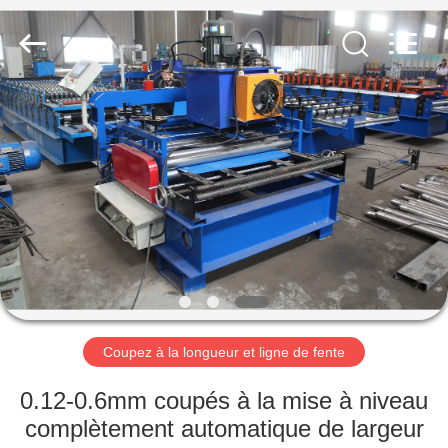
2026
Cangzhou
Famous
International
Trading
Co.,
Ltd.
All
À
Rights
Reserved.
LA
MAISON
PRODUITS
À
PROPOS
Coupez à la longueur et ligne de fente
DE
NOUS
0.12-0.6mm coupés à la mise à niveau
complètement automatique de largeur