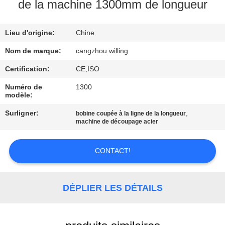
VISITE
de la machine 1300mm de longueur
DE
Lieu d'origine:
Chine
L'USINE
Nom de marque:
cangzhou willing
CONTRÔLE
Certification:
CE,ISO
DE
Numéro de
1300
modèle:
LA
Surligner:
,
bobine coupée à la ligne de la longueur
QUALITÉ
machine de découpage acier
PLAN
CONTACT!
DU
SITE
DÉPLIER LES DÉTAILS
POLITIQUE