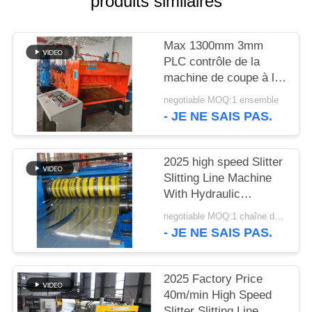
produits similaires
DE
CONFIDENTIALITÉ
Max 1300mm 3mm
PLC contrôle de la
machine de coupe à la
longueur
negotiable MOQ:1 ensemble
- JE NE SAIS PAS.
2025 high speed Slitter
Slitting Line Machine
With Hydraulic
Uncoiler And Recoiler
negotiable MOQ:1 chaîne de production réglée
- JE NE SAIS PAS.
2025 Factory Price
40m/min High Speed
Slitter Slitting Line