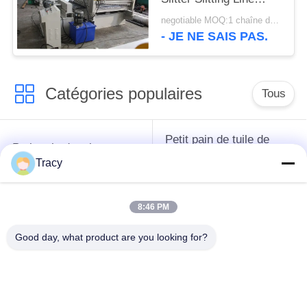
Machine With
negotiable MOQ:1 chaîne de production réglée
Hydraulic Uncoiler And
- JE NE SAIS PAS.
Recoiler
Catégories populaires
Tous
Petit pain de tuile de
Petit pain de toit
toit formant la
formant la machine
Tracy
machine
8:46 PM
Machine de formage
Machine de formage
de rouleaux de tuyau
de rouleaux de porte
Good day, what product are you looking for?
de descente
à volets
Machines de formage
coupez à la longueur
de rouleaux à