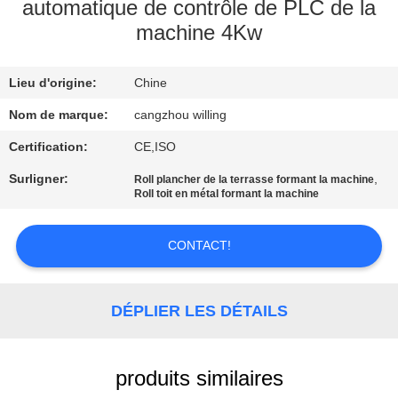
VISITE
automatique de contrôle de PLC de la
machine 4Kw
DE
L'USINE
Lieu d'origine:
Chine
Nom de marque:
cangzhou willing
CONTRÔLE
DE
Certification:
CE,ISO
LA
Surligner:
,
Roll plancher de la terrasse formant la machine
Roll toit en métal formant la machine
QUALITÉ
CONTACT!
PLAN
DU
DÉPLIER LES DÉTAILS
SITE
produits similaires
POLITIQUE