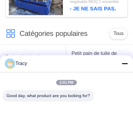
negotiable MOQ:1 ensemble
- JE NE SAIS PAS.
Catégories populaires
Tous
Petit pain de tuile de
Petit pain de toit
toit formant la
formant la machine
Tracy
machine
2:01 PM
Machine de formage
Machine de formage
de rouleaux de tuyau
de rouleaux de porte
Good day, what product are you looking for?
de descente
à volets
Machines de formage
coupez à la longueur
de rouleaux à
et ligne de fente
rouleaux