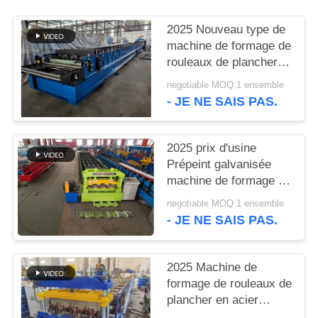
DE
2025 Nouveau type de
CONFIDENTIALITÉ
machine de formage de
rouleaux de plancher
en acier galvanisé
negotiable MOQ:1 ensemble
prépeint
- JE NE SAIS PAS.
2025 prix d'usine
Prépeint galvanisée
machine de formage de
rouleaux de plancher
negotiable MOQ:1 ensemble
en acier
- JE NE SAIS PAS.
2025 Machine de
formage de rouleaux de
plancher en acier
galvanisé prépeint