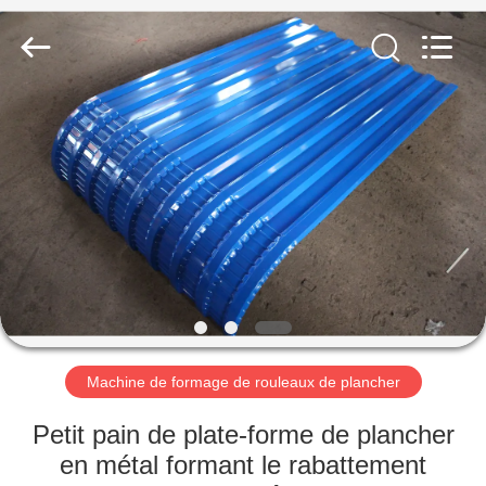
2026
Cangzhou
Famous
International
Trading
Co.,
Ltd.
All
À
Rights
Reserved.
LA
MAISON
PRODUITS
À
PROPOS
Machine de formage de rouleaux de plancher
DE
NOUS
Petit pain de plate-forme de plancher
en métal formant le rabattement