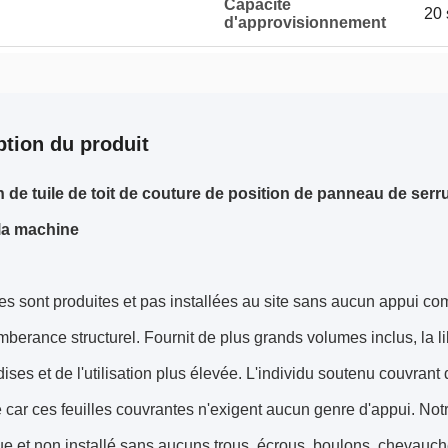
Capacité
20 
d'approvisionnement
ption du produit
n de tuile de toit de couture de position de panneau de serru
la machine
les sont produites et pas installées au site sans aucun appui c
berance structurel. Fournit de plus grands volumes inclus, la lib
ses et de l'utilisation plus élevée. L'individu soutenu couvrant 
ie car ces feuilles couvrantes n'exigent aucun genre d'appui. Not
 et non installé sans aucuns trous, écrous, boulons, chevauche