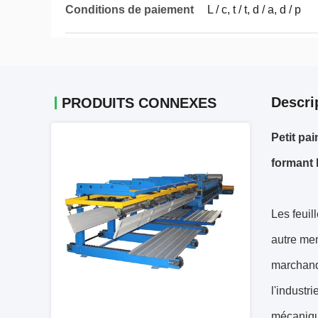
Conditions de paiement
L / c, t / t, d / a, d / p
Descri
PRODUITS CONNEXES
Petit pai
formant 
Les feuil
autre mem
marchandi
l'industr
mécanique