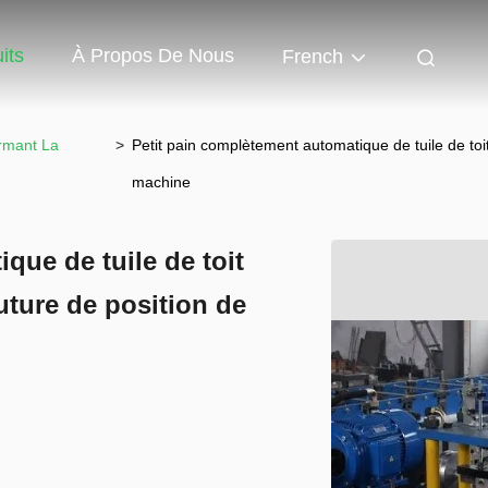
its
À Propos De Nous
French
ormant La
>
Petit pain complètement automatique de tuile de toi
machine
que de tuile de toit
uture de position de