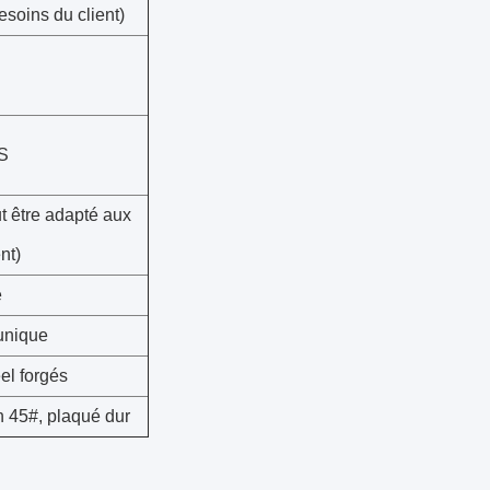
soins du client)
S
 être adapté aux
nt)
e
unique
el forgés
on 45#, plaqué dur