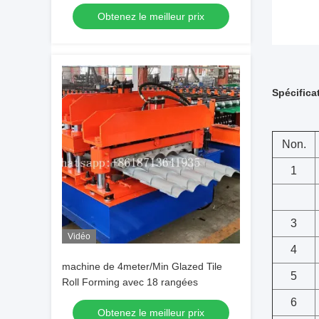
tôles de toiture en tuiles vernissées
Obtenez le meilleur prix
avec 18 rangées
Spécifica
Non.
1
3
Vidéo
4
machine de 4meter/Min Glazed Tile
5
Roll Forming avec 18 rangées
6
Obtenez le meilleur prix