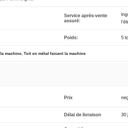
Ing
Service après-vente
assuré:
l'é
Poids:
5 t
,
 la machine
Toit en métal faisant la machine
Prix
neg
Délai de livraison
30 