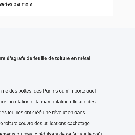
séries par mois
re d'agrafe de feuille de toiture en métal
omme des bottes, des Purlins ou n'importe quel
re circulation et la manipulation efficace des
des feuilles ont créé une révolution dans
re toiture couvre des utilisations cachetage
ments ou mastic réduisant de ce fait sur le coût