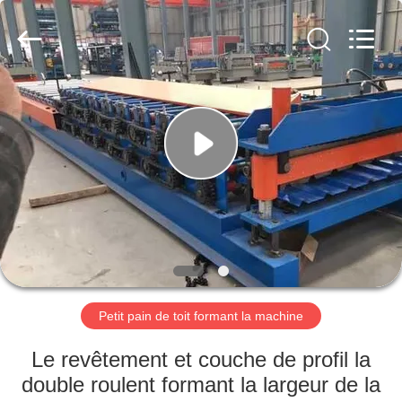
2026
Cangzhou
Famous
International
Trading
Co.,
Ltd.
All
À
Rights
Reserved.
LA
MAISON
PRODUITS
À
PROPOS
Petit pain de toit formant la machine
DE
NOUS
Le revêtement et couche de profil la
double roulent formant la largeur de la