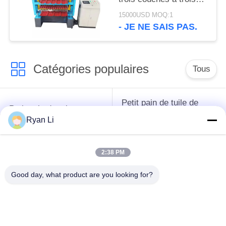
couches avec 18
15000USD MOQ:1
stations
- JE NE SAIS PAS.
Catégories populaires
Tous
Petit pain de tuile de
Petit pain de toit
toit formant la
formant la machine
Ryan Li
machine
2:38 PM
Machine de formage
Machine de formage
de rouleaux de tuyau
de rouleaux de porte
Good day, what product are you looking for?
de descente
à volets
Machines de formage
coupez à la longueur
de rouleaux à