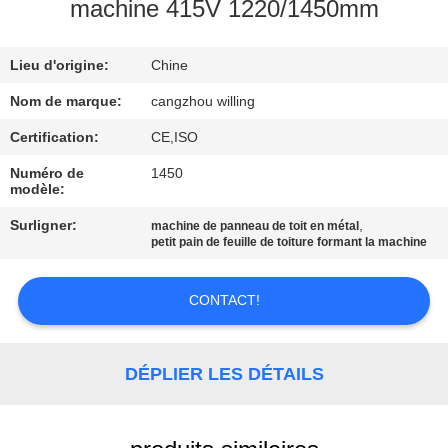
VISITE
machine 415V 1220/1450mm
DE
Lieu d'origine:
Chine
L'USINE
Nom de marque:
cangzhou willing
CONTRÔLE
Certification:
CE,ISO
DE
Numéro de
1450
modèle:
LA
Surligner:
,
machine de panneau de toit en métal
QUALITÉ
petit pain de feuille de toiture formant la machine
PLAN
CONTACT!
DU
SITE
DÉPLIER LES DÉTAILS
POLITIQUE