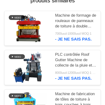
produits similaires
DE
CONFIDENTIALITÉ
Machine de formage de
rouleaux de panneaux
de toiture à double
verrouillage portable
7000usd-10000usd MOQ:1
avec système de
- JE NE SAIS PAS.
contrôle PLC Delta et
structure de panneau
mural
PLC contrôlée Roof
Gutter Machine de
collecte de la pluie et
de la gouttière de
8000usd-12000usd MOQ:1 ensemble
fabrication de la
- JE NE SAIS PAS.
machine pour
personnalisable
Machine de fabrication
de tôles de toiture à
trois couches à trois