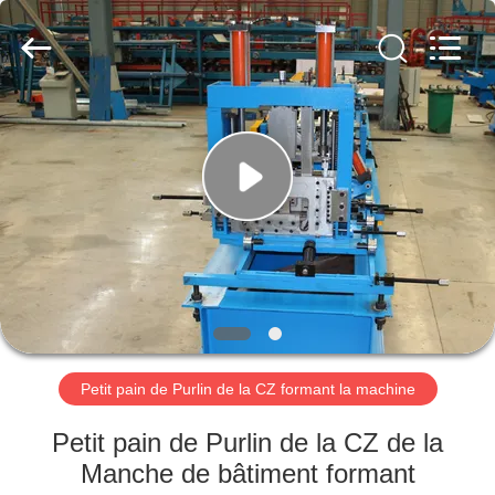
2026
Cangzhou
Famous
International
Trading
Co.,
Ltd.
All
À
Rights
Reserved.
LA
MAISON
PRODUITS
À
PROPOS
Petit pain de Purlin de la CZ formant la machine
DE
NOUS
Petit pain de Purlin de la CZ de la
Manche de bâtiment formant