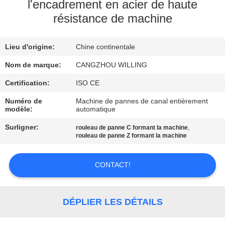
VISITE
l'encadrement en acier de haute
résistance de machine
DE
L'USINE
Lieu d'origine:
Chine continentale
Nom de marque:
CANGZHOU WILLING
CONTRÔLE
DE
Certification:
ISO CE
LA
Numéro de
Machine de pannes de canal entièrement
modèle:
automatique
QUALITÉ
Surligner:
,
rouleau de panne C formant la machine
rouleau de panne Z formant la machine
PLAN
DU
CONTACT!
SITE
DÉPLIER LES DÉTAILS
POLITIQUE