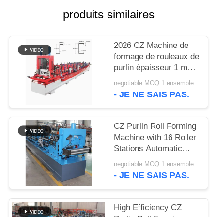
DE
produits similaires
CONFIDENTIALITÉ
2026 CZ Machine de
formage de rouleaux de
purlin épaisseur 1 mm-
3 mm Haute efficacité
negotiable MOQ:1 ensemble
- JE NE SAIS PAS.
CZ Purlin Roll Forming
Machine with 16 Roller
Stations Automatic
Fixed-Length Cutting
negotiable MOQ:1 ensemble
and Hydraulic Station
- JE NE SAIS PAS.
for High Efficiency
High Efficiency CZ