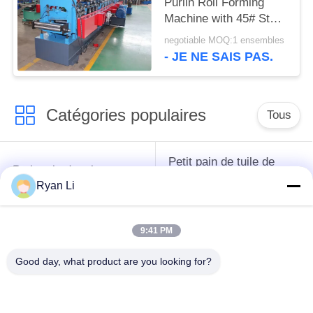
Purlin Roll Forming
Machine with 45# Steel
Rollers and High
negotiable MOQ:1 ensembles
Straightness for
- JE NE SAIS PAS.
Construction
Catégories populaires
Tous
Petit pain de tuile de
Petit pain de toit
toit formant la
formant la machine
Ryan Li
machine
9:41 PM
Machine de formage
Machine de formage
de rouleaux de tuyau
de rouleaux de porte
Good day, what product are you looking for?
de descente
à volets
Machines de formage