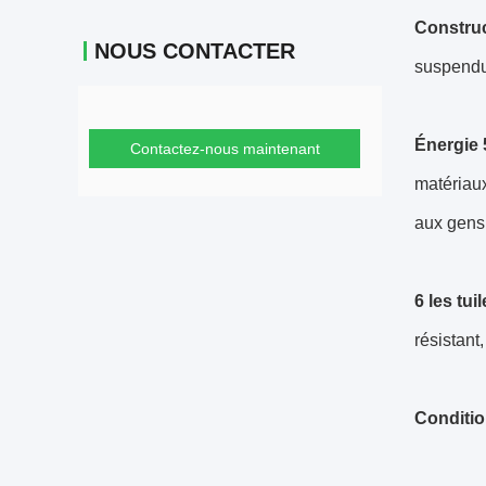
Construct
NOUS CONTACTER
suspendu
Énergie 
Contactez-nous maintenant
matériaux
aux gens 
6 les tui
résistant
Conditio