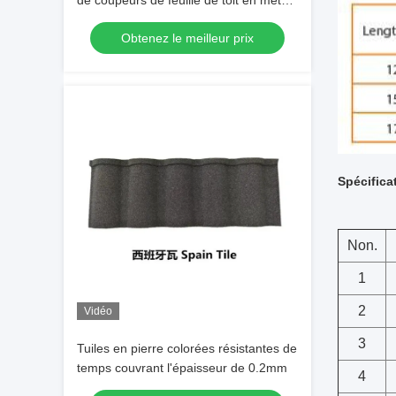
de coupeurs de feuille de toit en métal
de poignée d'acier de fonte
Obtenez le meilleur prix
Spécifica
Non.
1
2
Vidéo
3
Tuiles en pierre colorées résistantes de
temps couvrant l'épaisseur de 0.2mm
4