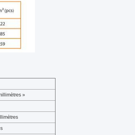
illimètres »
illimètres
es