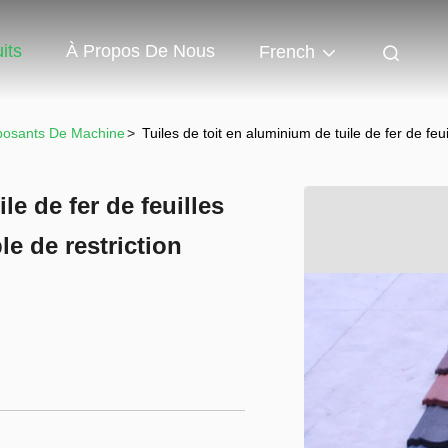
its
À Propos De Nous
French
posants De Machine
>
Tuiles de toit en aluminium de tuile de fer de fe
le de fer de feuilles
e de restriction