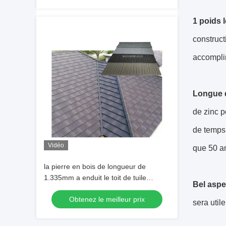
1 poids l
construct
accomplir 
Longue d
de zinc p
de temps 
Vidéo
que 50 a
la pierre en bois de longueur de
1.335mm a enduit le toit de tuile
Bel aspe
0.3mm profondément
Obtenez le meilleur prix
sera util