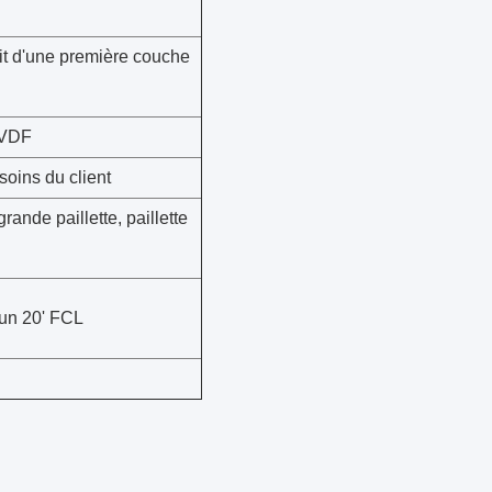
t d'une première couche
PVDF
oins du client
rande paillette, paillette
un 20' FCL