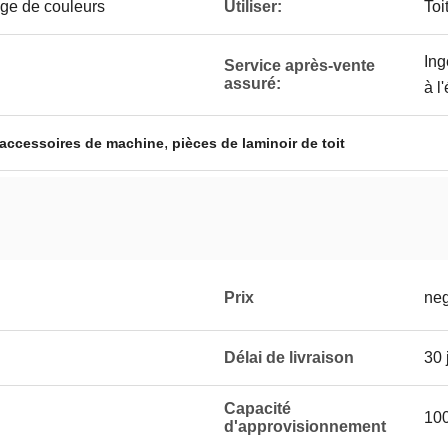
ge de couleurs
Utiliser:
Toi
Ing
Service après-vente
assuré:
à l
,
s accessoires de machine
pièces de laminoir de toit
Prix
neg
Délai de livraison
30 
Capacité
10
d'approvisionnement