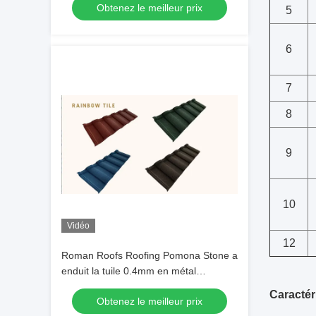
Obtenez le meilleur prix
5
6
7
8
9
10
Vidéo
12
Roman Roofs Roofing Pomona Stone a
enduit la tuile 0.4mm en métal
profondément
Caractér
Obtenez le meilleur prix