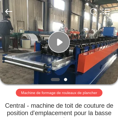
2026
Cangzhou
Famous
International
Trading
Co.,
Ltd.
All
À
Rights
Reserved.
LA
MAISON
PRODUITS
À
PROPOS
Machine de formage de rouleaux de plancher
DE
NOUS
Central - machine de toit de couture de
position d'emplacement pour la basse