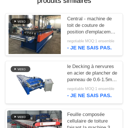
produits similaires
DE
CONFIDENTIALITÉ
Central - machine de
toit de couture de
position d'emplacement
pour la basse pente
negotiable MOQ:1 ensemble
facile à installer
- JE NE SAIS PAS.
le Decking à nervures
en acier de plancher de
panneau de 0.6-1.5mm
laminent à froid former
negotiable MOQ:1 ensemble
l'équipement de
- JE NE SAIS PAS.
machine
Feuille composée
cellulaire de toiture
faisant la machine 3,0"