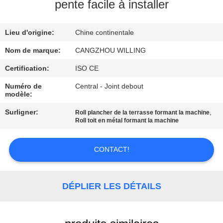
VISITE
pente facile à installer
DE
Lieu d'origine:
Chine continentale
L'USINE
Nom de marque:
CANGZHOU WILLING
CONTRÔLE
Certification:
ISO CE
DE
Numéro de
Central - Joint debout
modèle:
LA
Surligner:
,
Roll plancher de la terrasse formant la machine
QUALITÉ
Roll toit en métal formant la machine
PLAN
CONTACT!
DU
SITE
DÉPLIER LES DÉTAILS
POLITIQUE