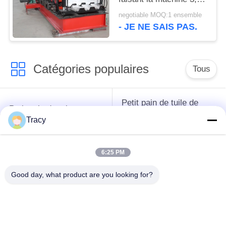
largeur 0.8-2.0MM
negotiable MOQ:1 ensemble
épaisseur
- JE NE SAIS PAS.
Catégories populaires
Tous
Petit pain de tuile de
Petit pain de toit
toit formant la
formant la machine
Tracy
machine
6:25 PM
Machine de formage
Machine de formage
de rouleaux de tuyau
de rouleaux de porte
Good day, what product are you looking for?
de descente
à volets
Machines de formage
coupez à la longueur
de rouleaux à