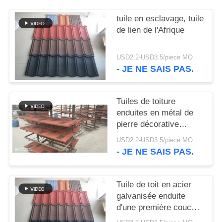
DE
tuile en esclavage, tuile
CONFIDENTIALITÉ
de lien de l'Afrique
USD2.2-USD3.5/piece MOQ:8000pieces
- JE NE SAIS PAS.
Tuiles de toiture
enduites en métal de
pierre décorative
colorée de 0.35mm
USD2.2-USD3.5/piece MOQ:8000pieces
- JE NE SAIS PAS.
Tuile de toit en acier
galvanisée enduite
d'une première couche
de peinture par