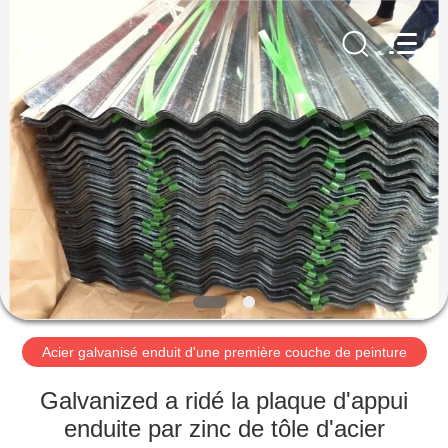
2026
Cangzhou
Famous
International
Trading
Co.,
Ltd.
All
À
Rights
Reserved.
LA
MAISON
PRODUITS
À
PROPOS
Acier galvanisé enduit d'une première couche de peinture
DE
NOUS
Galvanized a ridé la plaque d'appui
enduite par zinc de tôle d'acier