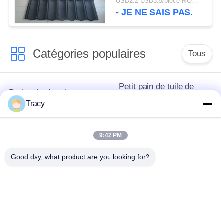
USD2.2-USD3.5/piece MOQ:8000pieces
1340*420mm enduite
- JE NE SAIS PAS.
en pierre en métal
Catégories populaires
Tous
Petit pain de tuile de
Petit pain de toit
toit formant la
formant la machine
Tracy
machine
9:42 PM
Machine de formage
Machine de formage
de rouleaux de tuyau
de rouleaux de porte
Good day, what product are you looking for?
de descente
à volets
Machines de formage
coupez à la longueur
de rouleaux à
et ligne de fente
rouleaux