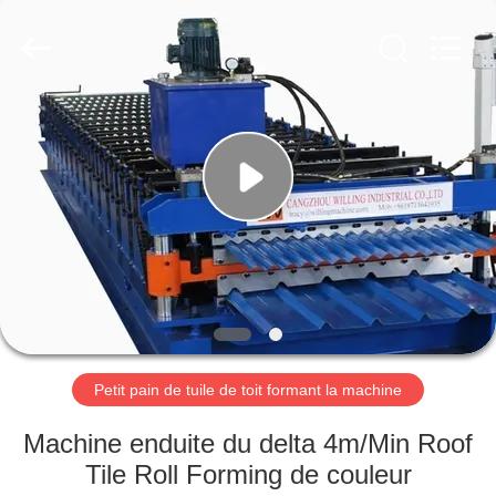
2026
Cangzhou
Famous
International
Trading
Co.,
Ltd.
All
À
Rights
Reserved.
LA
MAISON
PRODUITS
À
PROPOS
Petit pain de tuile de toit formant la machine
DE
NOUS
Machine enduite du delta 4m/Min Roof
Tile Roll Forming de couleur