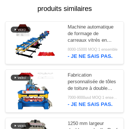
DE
produits similaires
CONFIDENTIALITÉ
Machine automatique
de formage de
carreaux vitrés en
acier métallique pour
8000-15000 MOQ:1 ensemble
matériaux de
- JE NE SAIS PAS.
construction
Fabrication
personnalisée de tôles
de toiture à double
couche trapézoïdale
7000-9000usd MOQ:1 ensemble
686 IBR et ondulée 762
- JE NE SAIS PAS.
pour l'Afrique du Sud
1250 mm largeur