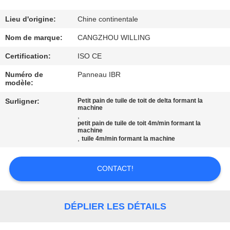
VISITE
DE
Lieu d'origine:
Chine continentale
L'USINE
Nom de marque:
CANGZHOU WILLING
Certification:
ISO CE
CONTRÔLE
Numéro de
Panneau IBR
modèle:
DE
Surligner:
Petit pain de tuile de toit de delta formant la
LA
machine
,
QUALITÉ
petit pain de tuile de toit 4m/min formant la
machine
,
tuile 4m/min formant la machine
PLAN
DU
CONTACT!
SITE
DÉPLIER LES DÉTAILS
POLITIQUE