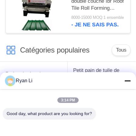
double couche Ibr Roof
Tile Roll Forming
Machine Pour le
8000-15000 MOQ:1 ensemble
secteur de la
- JE NE SAIS PAS.
construction
Catégories populaires
Tous
Petit pain de tuile de
Petit pain de toit
toit formant la
formant la machine
Ryan Li
machine
3:14 PM
Machine de formage
Machine de formage
de rouleaux de tuyau
de rouleaux de porte
Good day, what product are you looking for?
de descente
à volets
Machines de formage