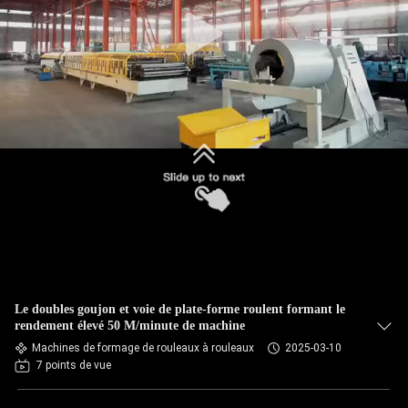
VISITE
DE
L'USINE
CONTRÔLE
DE
LA
QUALITÉ
PLAN
DU
Le doubles goujon et voie de plate-forme roulent formant le
rendement élevé 50 M/minute de machine
SITE
Machines de formage de rouleaux à rouleaux
2025-03-10
7 points de vue
POLITIQUE