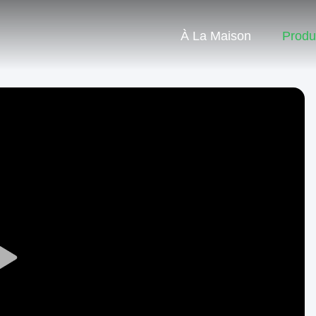
À La Maison
Produ
Play
Video