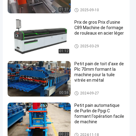
Machines de formage de roule
01:37
2025-09-10
aux à rouleaux
Prix de gros Prix d'usine
C89 Machine de formage
de rouleaux en acier léger
en
Petit pain de toit formant la m
2025-03-29
achine
01:12
Petit pain de toit d'axe de
Plc 70mm formant la
machine pour la tuile
vitrée en métal
Petit pain de toit formant la m
00:58
2024-09-27
achine
Petit pain automatique
de Purlin de Ppgi C
formant l'opération facile
de machine
Petit pain de Purlin de la CZ for
00:23
2024-11-18