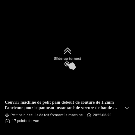
VISITE
DE
L'USINE
CONTRÔLE
DE
LA
QUALITÉ
PLAN
DU
Couvrir machine de petit pain debout de couture de 1.2mm
l'ancienne pour le panneau instantané de serrure de bande de
SITE
clou
Petit pain de tuile de toit formant la machine
2022-06-20
17 points de vue
POLITIQUE