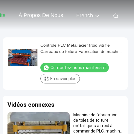
its
À Propos De Nous
French
Contrôle PLC Métal acier froid vitrifié
Carreaux de toiture Fabrication de machine
de fabrication de tôles de toiture
Contactez-nous maintenant
En savoir plus
Vidéos connexes
Machine de fabrication
de tôles de toiture
métalliques à froid à
commande PLC, machine