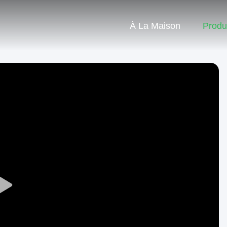
À La Maison
Produ
Play
Video