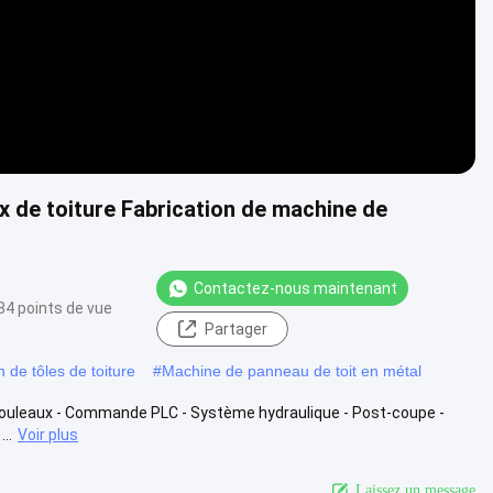
ux de toiture Fabrication de machine de
Contactez-nous maintenant
34 points de vue
Partager
 de tôles de toiture
#
Machine de panneau de toit en métal
 rouleaux - Commande PLC - Système hydraulique - Post-coupe -
..
Voir plus
Laissez un message