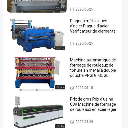
de formage de rouleaux
de panneaux muraux et
Petit pain de toit formant la m
00:23
2025-06-25
de tuiles de toit
achine
Plaques métalliques
d'acier Plaque d'acier
Vérificateur de diamants
Petit pain de toit formant la m
2025-06-25
achine
00:32
Machine automatique de
formage de rouleaux de
toiture en métal à double
couche PPGI GI GL GL
Petit pain de double couche for
01:22
2025-05-15
mant la machine
Prix de gros Prix d'usine
C89 Machine de formage
de rouleaux en acier léger
Petit pain de toit formant la m
2025-03-29
achine
01:12