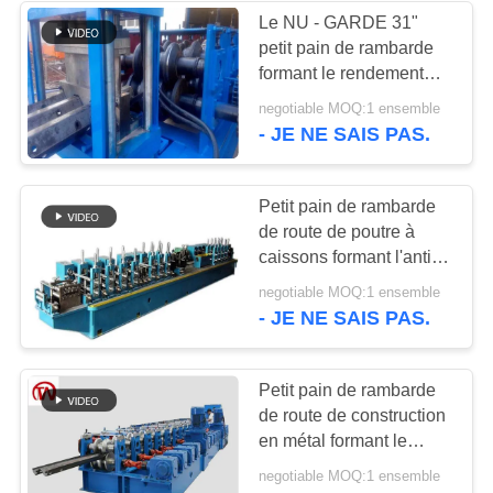
Le NU - GARDE 31"
petit pain de rambarde
formant le rendement
élevé de machine 10 -
negotiable MOQ:1 ensemble
15m/minute
- JE NE SAIS PAS.
Petit pain de rambarde
de route de poutre à
caissons formant l'anti
durée de longue durée
negotiable MOQ:1 ensemble
de rouille de machine
- JE NE SAIS PAS.
Petit pain de rambarde
de route de construction
en métal formant le
réducteur de
negotiable MOQ:1 ensemble
transmission de vagues