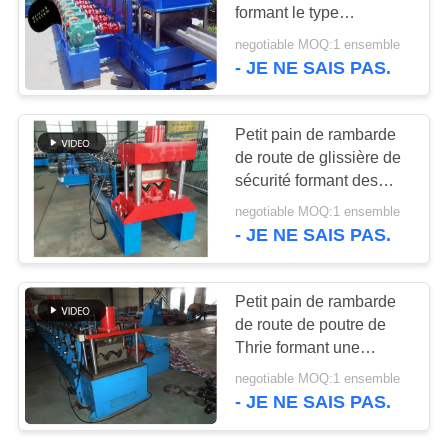
DE
formant le type
d'entraînement de
CONFIDENTIALITÉ
negotiable MOQ:1 ensemble
réducteur de
- JE NE SAIS PAS.
transmission de
machine 3 phases
Petit pain de rambarde
de route de glissière de
sécurité formant des
vagues de la machine
negotiable MOQ:1 ensemble
deux
- JE NE SAIS PAS.
Petit pain de rambarde
de route de poutre de
Thrie formant une
résistance plus à haute
negotiable MOQ:1 ensemble
impression de machine
- JE NE SAIS PAS.