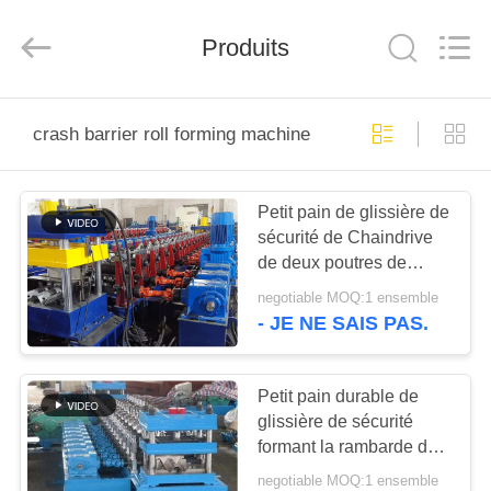
2026
Cangzhou
Famous
Produits
International
Trading
Co.,
Ltd.
All
À
Rights
Reserved.
crash barrier roll forming machine
LA
MAISON
Petit pain de glissière de
sécurité de Chaindrive
PRODUITS
de deux poutres de
vagues formant la
negotiable MOQ:1 ensemble
machine
À
- JE NE SAIS PAS.
PROPOS
DE
Petit pain durable de
glissière de sécurité
NOUS
formant la rambarde de
route de vagues de la
negotiable MOQ:1 ensemble