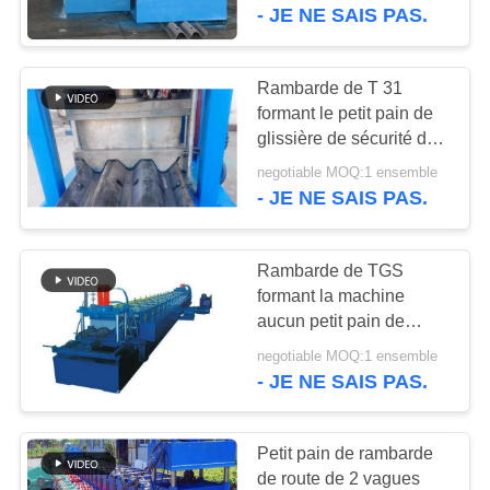
VISITE
machine 3 faisant la
- JE NE SAIS PAS.
machine
DE
L'USINE
Rambarde de T 31
formant le petit pain de
glissière de sécurité de
CONTRÔLE
poutres de la machine W
negotiable MOQ:1 ensemble
DE
formant la machine
- JE NE SAIS PAS.
LA
QUALITÉ
Rambarde de TGS
formant la machine
aucun petit pain de
PLAN
glissière de sécurité de
negotiable MOQ:1 ensemble
DU
Blockout formant la
- JE NE SAIS PAS.
SITE
machine
Petit pain de rambarde
POLITIQUE
de route de 2 vagues