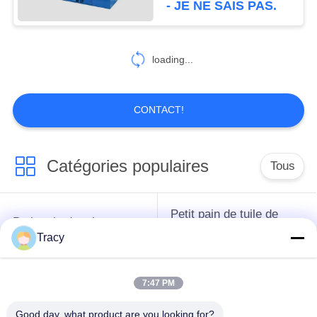
- JE NE SAIS PAS.
de la machine 3
loading...
CONTACT!
Catégories populaires
Tous
Petit pain de tuile de
Petit pain de toit
toit formant la
Tracy
formant la machine
machine
7:47 PM
Machine de formage
Machine de formage
de rouleaux de tuyau
de rouleaux de porte
Good day, what product are you looking for?