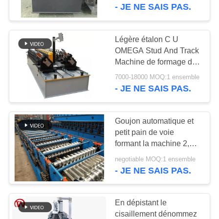
VISITE
- JE NE SAIS PAS.
DE
L'USINE
Légère étalon C U
91
OMEGA Stud And Track
Machine de formage
Machine de formage de
CONTRÔLE
rouleaux
de rouleaux de
7000-18000 MOQ:1 ensemble
DE
- JE NE SAIS PAS.
LA
tuyau de descente
QUALITÉ
Goujon automatique et
petit pain de voie
formant la machine 2,5
PLAN
109
pouces de nervures de
negotiable MOQ:1 ensemble
DU
Machine de formage
milieu
- JE NE SAIS PAS.
SITE
de rouleaux de
En dépistant le
porte à volets
POLITIQUE
cisaillement dénommez