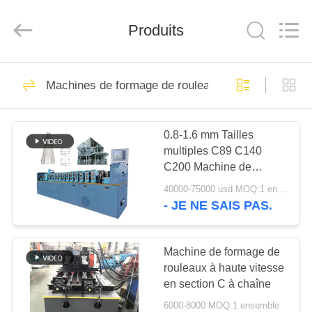
2026
Cangzhou
Famous
Produits
International
Trading
Co.,
Ltd.
All
À
193
Rights
Reserved.
Machines de formage de rouleaux à rouleaux
LA
Petit pain de toit
MAISON
formant la machine
0.8-1.6 mm Tailles
multiples C89 C140
PRODUITS
C200 Machine de
cadrage en acier léger
40000-75000 usd MOQ:1 ensemble
Machine de formage de
À
- JE NE SAIS PAS.
rouleaux de calibre léger
156
PROPOS
pour maison
Petit pain de tuile de
préfabriquée
DE
Machine de formage de
rouleaux à haute vitesse
NOUS
toit formant la
en section C à chaîne
machine
6000-8000 MOQ:1 ensemble