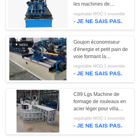
DE
les machines de
encadrement en acier de
CONFIDENTIALITÉ
negotiable MOQ:1 ensemble
mesure légère de 0.8mm
- JE NE SAIS PAS.
135
Machines de
Goujon économiseur
formage de
d'énergie et petit pain de
voie formant la
rouleaux à rouleaux
consommation de
negotiable MOQ:1 ensemble
puissance faible de
- JE NE SAIS PAS.
machine
94
C89 Lgs Machine de
coupez à la
formage de rouleaux en
acier léger pour villa
longueur et ligne de
maison
negotiable MOQ:1 ensemble
fente
- JE NE SAIS PAS.