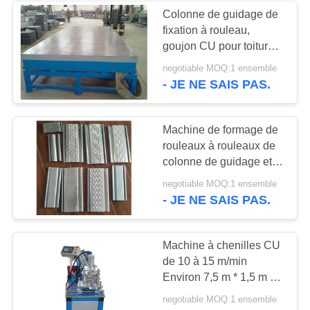
Colonne de guidage de
fixation à rouleau,
106
goujon CU pour toiture
Petit pain de double
durable
negotiable MOQ:1 ensemble
- JE NE SAIS PAS.
couche formant la
machine
Machine de formage de
rouleaux à rouleaux de
colonne de guidage et
de piste avec puissance
40
negotiable MOQ:1 ensemble
de station hydraulique
- JE NE SAIS PAS.
Petit pain de
de 7,5 kW et commande
Plc S7-200
panneau de mur
Machine à chenilles CU
de 10 à 15 m/min
formant la machine
Environ 7,5 m * 1,5 m *
1,2 m Conception à 10-
negotiable MOQ:1 ensemble
15 m/min