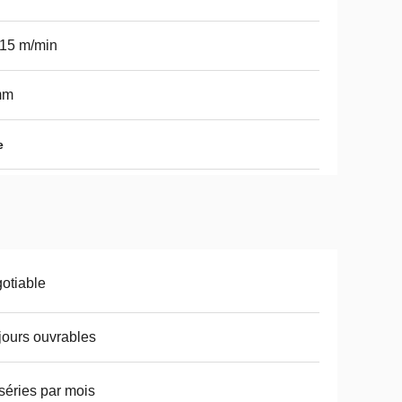
15 m/min
mm
e
otiable
jours ouvrables
séries par mois