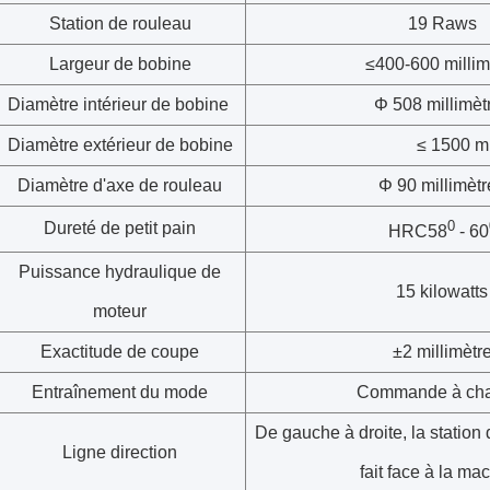
Station de rouleau
19 Raws
Largeur de bobine
≤400-600 millim
Diamètre intérieur de bobine
Φ 508 millimèt
Diamètre extérieur de bobine
≤ 1500 millimè
Diamètre d'axe de rouleau
Φ 90 millimètr
0
Dureté de petit pain
HRC58
- 60
Puissance hydraulique de
15 kilowatts
moteur
Exactitude de coupe
±2 millimètr
Entraînement du mode
Commande à cha
De gauche à droite, la station
Ligne direction
fait face à la ma