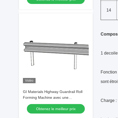
14
Composi
1 decoile
Fonction 
Vidéo
sont étro
GI Materials Highway Guardrail Roll
Forming Machine avec une
Charge :
alimentation électrique de 380V à 50Hz
Obtenez le meilleur prix
et une résistance de rendement de
350Mpa