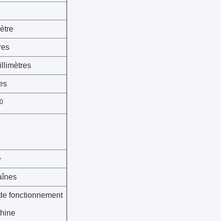
ètre
res
tres
es
0
e
înes
 de fonctionnement
chine