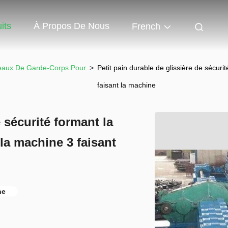
its
À Propos De Nous
French
eaux De Garde-Corps Pour
>
Petit pain durable de glissière de sécur
faisant la machine
e sécurité formant la
la machine 3 faisant
ne