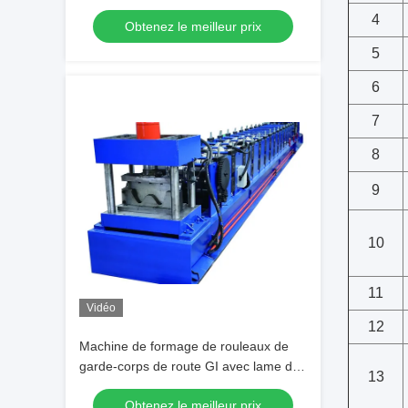
rouleaux rouleaux rouleaux rouleaux
4
Obtenez le meilleur prix
5
6
7
8
9
10
11
Vidéo
12
Machine de formage de rouleaux de
garde-corps de route GI avec lame de
13
coupe Cr12Mov et diamètre de rouleau
Obtenez le meilleur prix
80 mm