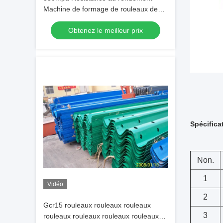
Machine de formage de rouleaux de
garde-corps routiers avec structure de
Obtenez le meilleur prix
poutre 400H
Spécifica
Non.
1
Vidéo
2
Gcr15 rouleaux rouleaux rouleaux
3
rouleaux rouleaux rouleaux rouleaux