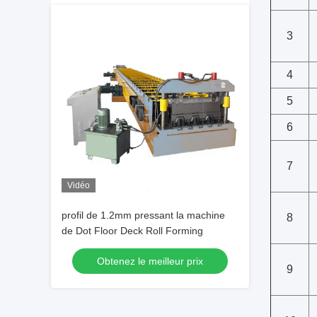
3
4
5
6
7
Vidéo
profil de 1.2mm pressant la machine
8
de Dot Floor Deck Roll Forming
Obtenez le meilleur prix
9