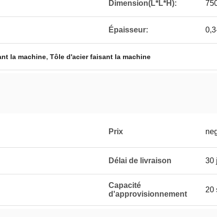
Dimension(L*L*H):
75
Épaisseur:
0,3
,
mant la machine
Tôle d'acier faisant la machine
Prix
neg
Délai de livraison
30 
Capacité
20 
d'approvisionnement