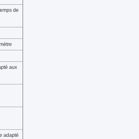
temps de
mètre
apté aux
e adapté