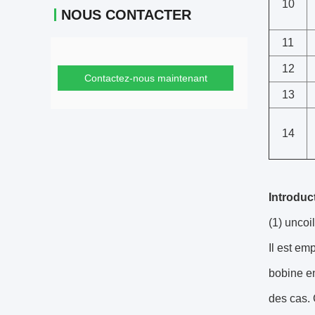
10
NOUS CONTACTER
11
12
Contactez-nous maintenant
13
14
Introduc
(1) uncoi
Il est em
bobine en
des cas. 