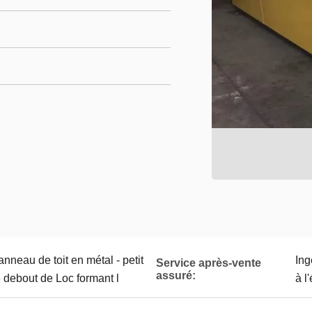
nneau de toit en métal - petit
Ing
Service après-vente
assuré:
e debout de Loc formant l
à l