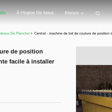
its
À Propos De Nous
French
leaux De Plancher
>
Central - machine de toit de couture de position 
ture de position
e facile à installer