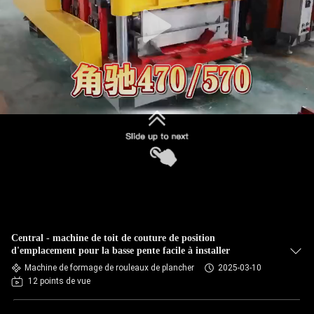
VISITE
DE
L'USINE
CONTRÔLE
DE
LA
QUALITÉ
PLAN
DU
Central - machine de toit de couture de position
d'emplacement pour la basse pente facile à installer
SITE
Machine de formage de rouleaux de plancher
2025-03-10
12 points de vue
POLITIQUE