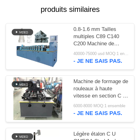
DE
produits similaires
CONFIDENTIALITÉ
0.8-1.6 mm Tailles
multiples C89 C140
C200 Machine de
cadrage en acier léger
40000-75000 usd MOQ:1 ensemble
Machine de formage de
- JE NE SAIS PAS.
rouleaux de calibre
léger pour maison
préfabriquée
Machine de formage de
rouleaux à haute
vitesse en section C à
chaîne
6000-8000 MOQ:1 ensemble
- JE NE SAIS PAS.
Légère étalon C U