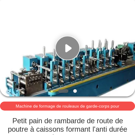
2026
Cangzhou
Famous
International
Trading
Co.,
Ltd.
All
À
Rights
Reserved.
LA
MAISON
PRODUITS
À
PROPOS
Machine de formage de rouleaux de garde-corps pour
DE
autoroutes
NOUS
Petit pain de rambarde de route de
poutre à caissons formant l'anti durée