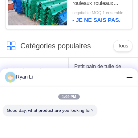
rouleaux rouleaux
rouleaux rouleaux
negotiable MOQ:1 ensemble
rouleaux rouleaux
- JE NE SAIS PAS.
rouleaux rouleaux
Catégories populaires
Tous
Petit pain de tuile de
Petit pain de toit
toit formant la
formant la machine
Ryan Li
machine
1:09 PM
Machine de formage
Machine de formage
de rouleaux de tuyau
de rouleaux de porte
Good day, what product are you looking for?
de descente
à volets
Machines de formage
coupez à la longueur