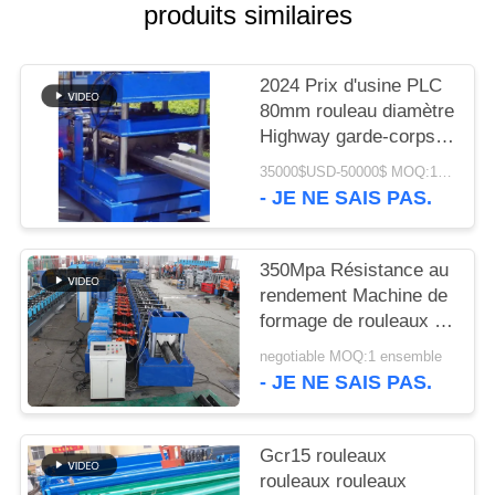
DE
produits similaires
CONFIDENTIALITÉ
2024 Prix d'usine PLC
80mm rouleau diamètre
Highway garde-corps
machine de formage
35000$USD-50000$ MOQ:1 ensemble
- JE NE SAIS PAS.
350Mpa Résistance au
rendement Machine de
formage de rouleaux de
garde-corps routiers
negotiable MOQ:1 ensemble
avec structure de
- JE NE SAIS PAS.
poutre 400H
Gcr15 rouleaux
rouleaux rouleaux