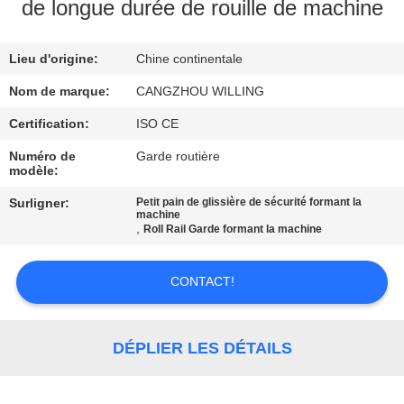
VISITE
de longue durée de rouille de machine
DE
Lieu d'origine:
Chine continentale
L'USINE
Nom de marque:
CANGZHOU WILLING
CONTRÔLE
Certification:
ISO CE
DE
Numéro de
Garde routière
modèle:
LA
Surligner:
Petit pain de glissière de sécurité formant la
QUALITÉ
machine
,
Roll Rail Garde formant la machine
PLAN
CONTACT!
DU
SITE
DÉPLIER LES DÉTAILS
POLITIQUE