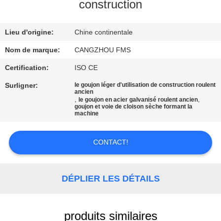
VISITE
construction
DE
Lieu d'origine:
Chine continentale
L'USINE
Nom de marque:
CANGZHOU FMS
CONTRÔLE
Certification:
ISO CE
DE
Surligner:
le goujon léger d'utilisation de construction roulent
ancien
LA
,
,
le goujon en acier galvanisé roulent ancien
goujon et voie de cloison sèche formant la
QUALITÉ
machine
CONTACT!
PLAN
DU
SITE
DÉPLIER LES DÉTAILS
POLITIQUE
produits similaires