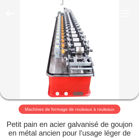
2026
Cangzhou
Famous
International
Trading
Co.,
Ltd.
All
À
Rights
Reserved.
LA
MAISON
PRODUITS
À
PROPOS
Machines de formage de rouleaux à rouleaux
DE
NOUS
Petit pain en acier galvanisé de goujon
en métal ancien pour l'usage léger de