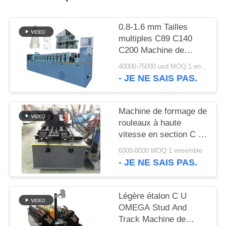
DE
CONFIDENTIALITÉ
0.8-1.6 mm Tailles
multiples C89 C140
C200 Machine de
cadrage en acier léger
40000-75000 usd MOQ:1 ensemble
Machine de formage de
- JE NE SAIS PAS.
rouleaux de calibre
léger pour maison
préfabriquée
Machine de formage de
rouleaux à haute
vitesse en section C à
chaîne
6000-8000 MOQ:1 ensemble
- JE NE SAIS PAS.
Légère étalon C U
OMEGA Stud And
Track Machine de