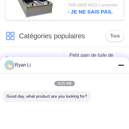
formage de rouleaux
7000-18000 MOQ:1 ensemble
- JE NE SAIS PAS.
Catégories populaires
Tous
Petit pain de tuile de
Petit pain de toit
toit formant la
formant la machine
Ryan Li
machine
4:21 AM
Machine de formage
Machine de formage
de rouleaux de tuyau
de rouleaux de porte
Good day, what product are you looking for?
de descente
à volets
Machines de formage
coupez à la longueur
de rouleaux à
et ligne de fente