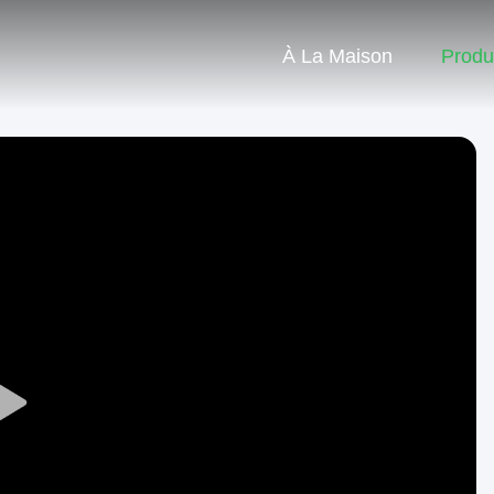
À La Maison
Produ
Play
Video