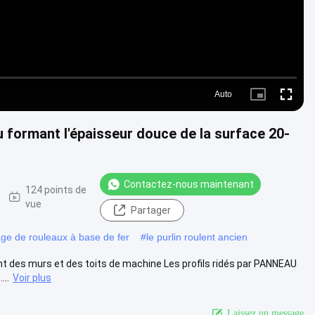
Auto
Picture-
Fullscre
in-
Picture
u formant l'épaisseur douce de la surface 20-
Contactez-nous maintenant
124 points de
vue
Partager
ge de rouleaux à base de fer
#
le purlin roulent ancien
ant des murs et des toits de machine Les profils ridés par PANNEAU
...
Voir plus
Laissez un message