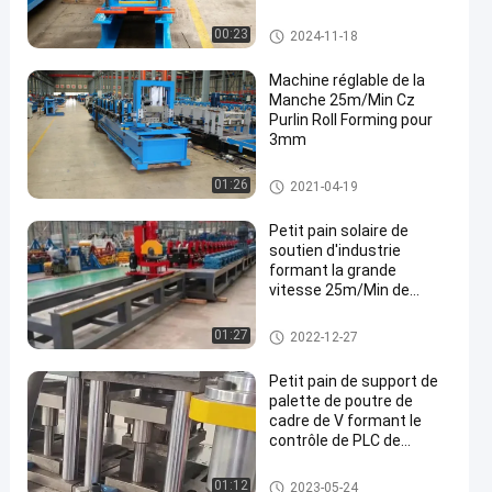
Petit pain de Purlin de la CZ for
00:23
2024-11-18
mant la machine
Machine réglable de la
Manche 25m/Min Cz
Purlin Roll Forming pour
3mm
en
Petit pain de Purlin de la CZ for
01:26
2021-04-19
mant la machine
Petit pain solaire de
soutien d'industrie
formant la grande
vitesse 25m/Min de
machine complètement
automatique
Petit pain de Purlin de la CZ for
01:27
2022-12-27
mant la machine
Petit pain de support de
palette de poutre de
cadre de V formant le
contrôle de PLC de
machine
Petit pain de Purlin de la CZ for
01:12
2023-05-24