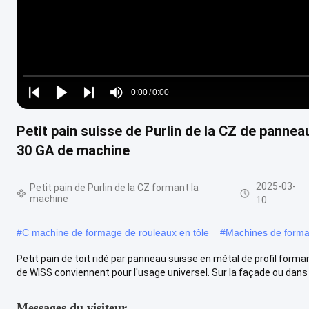
Loaded
:
0%
0:00
/
0:00
Play
Play
Play
Mute
Current
Duration
next
next
Petit pain suisse de Purlin de la CZ de pannea
Time
30 GA de machine
2025-03-
Petit pain de Purlin de la CZ formant la
machine
10
#
C machine de formage de rouleaux en tôle
#
Machines de forma
Petit pain de toit ridé par panneau suisse en métal de profil form
de WISS conviennent pour l'usage universel. Sur la façade ou dans .
Messages du visiteur