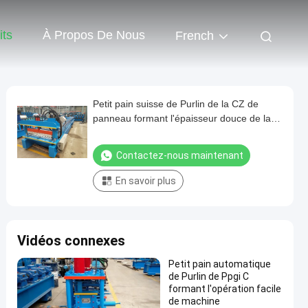
its
À Propos De Nous
French
Petit pain suisse de Purlin de la CZ de
panneau formant l'épaisseur douce de la
surface 20-30 GA de machine
Contactez-nous maintenant
En savoir plus
Vidéos connexes
Petit pain automatique
de Purlin de Ppgi C
formant l'opération facile
de machine