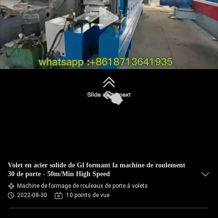
VISITE
DE
L'USINE
CONTRÔLE
DE
LA
QUALITÉ
PLAN
DU
Volet en acier solide de Gl formant la machine de roulement
30 de porte - 50m/Min High Speed
SITE
Machine de formage de rouleaux de porte à volets
2022-08-30
10 points de vue
POLITIQUE