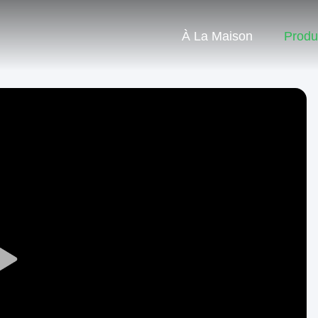
À La Maison
Produ
Play
Video