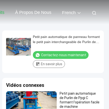
its
À Propos De Nous
French
Petit pain automatique de panneau formant
le petit pain interchangeable de Purlin de
machine ancien
Contactez-nous maintenant
En savoir plus
Vidéos connexes
Petit pain automatique
de Purlin de Ppgi C
formant l'opération facile
de machine