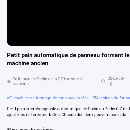
Petit pain automatique de panneau formant le 
machine ancien
2025-03-
Petit pain de Purlin de la CZ formant la
machine
10
#
C machine de formage de rouleaux en tôle
#
Machines de forma
Petit pain interchangeable automatique de Purlin du Purlin C Z d
ajusté les différentes tailles. Chacun des deux peuvent purlin du ...
Messages du visiteur