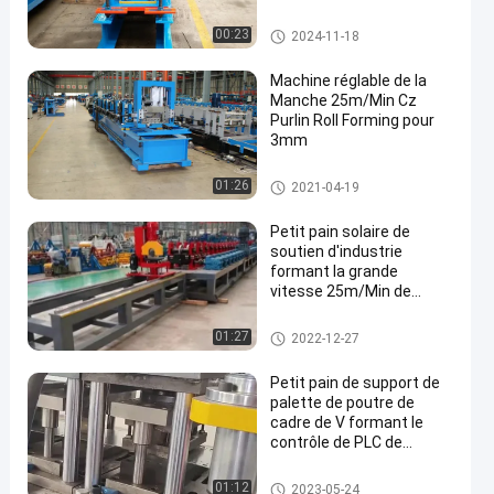
Petit pain de Purlin de la CZ for
00:23
2024-11-18
mant la machine
Machine réglable de la
Manche 25m/Min Cz
Purlin Roll Forming pour
3mm
Petit pain de Purlin de la CZ for
01:26
2021-04-19
mant la machine
Petit pain solaire de
soutien d'industrie
formant la grande
vitesse 25m/Min de
machine complètement
automatique
Petit pain de Purlin de la CZ for
01:27
2022-12-27
mant la machine
Petit pain de support de
palette de poutre de
cadre de V formant le
contrôle de PLC de
machine
Petit pain de Purlin de la CZ for
01:12
2023-05-24