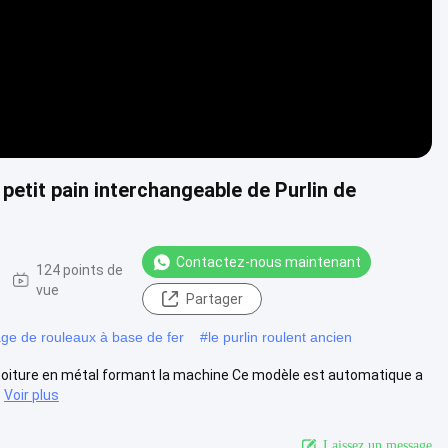
petit pain interchangeable de Purlin de
Contactez-nous maintenant
124 points de
vue
Partager
ge de rouleaux à base de fer
#
le purlin roulent ancien
e toiture en métal formant la machine Ce modèle est automatique a
Voir plus
Laissez un message