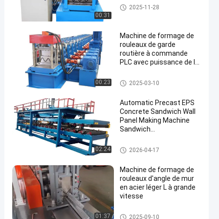
machine de formage de roulea
2025-11-28
ux de garde-corps pour autoro
00:31
utes
Machine de formage de
rouleaux de garde
routière à commande
PLC avec puissance de la
machine principale de
2*22 kW et entraînement
machine de formage de roulea
00:23
2025-03-10
de la boîte de vitesses
ux de garde-corps pour autoro
utes
Automatic Precast EPS
Concrete Sandwich Wall
Panel Making Machine
Sandwich
Panelproduction Line
Machine à former des rouleau
02:24
2026-04-17
x de panneaux sandwich
Machine de formage de
rouleaux d'angle de mur
en acier léger L à grande
vitesse
Machines de formage de roule
01:37
2025-09-10