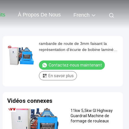
its
À Propos De Nous
French
rambarde de route de 3mm faisant la
représentation d'écurie de bobine laminée
à froid par machine
Contactez-nous maintenant
En savoir plus
Vidéos connexes
11kw 5,5kw GI Highway
Guardrail Machine de
formage de rouleaux