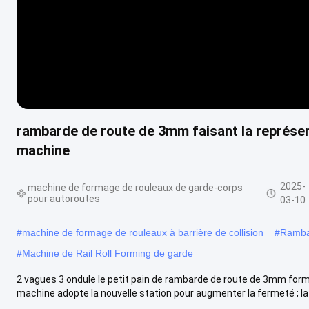
rambarde de route de 3mm faisant la représent
machine
2025-
machine de formage de rouleaux de garde-corps
pour autoroutes
03-10
#
machine de formage de rouleaux à barrière de collision
#
Rambar
#
Machine de Rail Roll Forming de garde
2 vagues 3 ondule le petit pain de rambarde de route de 3mm forma
machine adopte la nouvelle station pour augmenter la fermeté ; la 