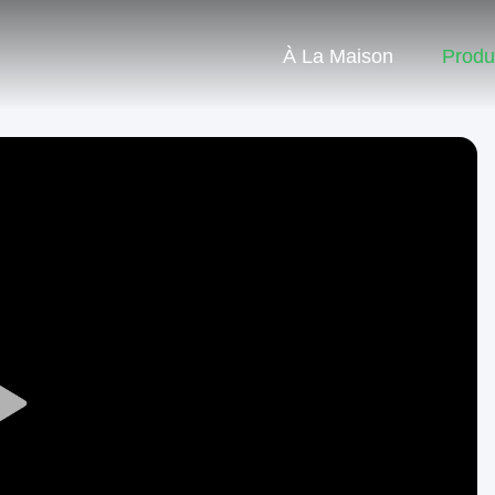
À La Maison
Produ
Play
Video