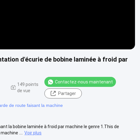
ation d'écurie de bobine laminée à froid par
Contactez-nous maintenant
149 points
de vue
Partager
de de route faisant la machine
nt la bobine laminée à froid par machine le genre 1.This de
machine ....
Voir plus